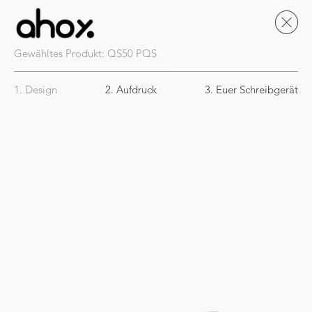
Gewähltes Produkt:
QS50
PQS
1. Design
2. Aufdruck
3. Euer Schreibgerät