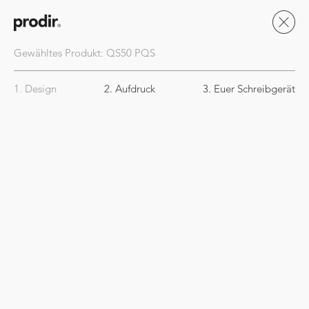
Gewähltes Produkt:
QS50
PQS
1. Design
2. Aufdruck
3. Euer Schreibgerät