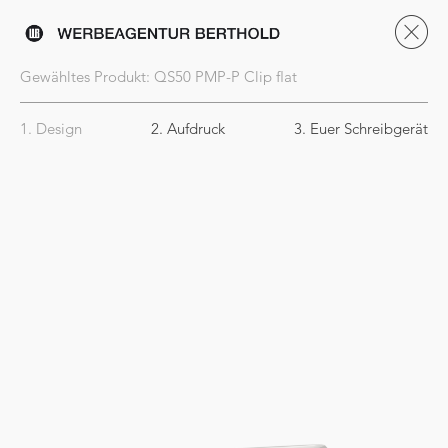
Gewähltes Produkt:
QS50
PMP-P Clip flat
1. Design
2. Aufdruck
3. Euer Schreibgerät