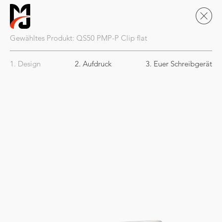
Gewähltes Produkt:
QS50
PMP-P Clip flat
1. Design
2. Aufdruck
3. Euer Schreibgerät