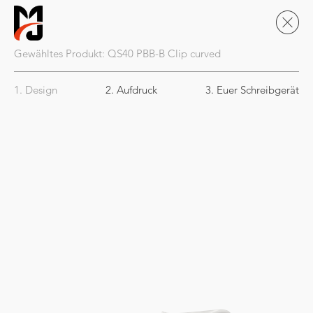
Gewähltes Produkt:
QS40
PBB-B Clip curved
1. Design
2. Aufdruck
3. Euer Schreibgerät