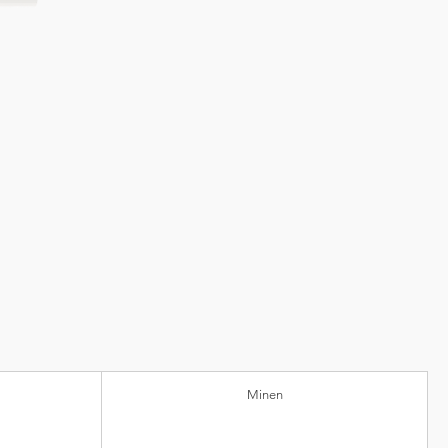
Minen
nststoff)
Kugeldurchmesser
Minengehäuse