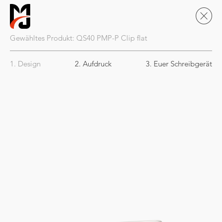
Gewähltes Produkt:
QS40
PMP-P Clip flat
1. Design
2. Aufdruck
3. Euer Schreibgerät