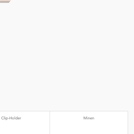
Clip-Holder
Minen
nststoff)
Kugeldurchmesser