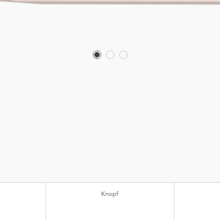
Knopf
®
Verchromtes Metall
Super Dry
Gel Lead-Free (Ku
Schreibfarben