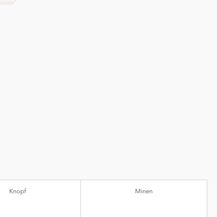
Knopf
Minen
nststoff)
Kugeldurchmesser