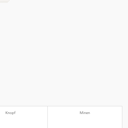
Knopf
Minen
nststoff)
Kugeldurchmesser