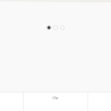
Clip
®
Super Dry
Gel Lead-Free (Ku
Schreibfarben