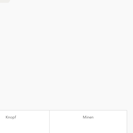
Knopf
Minen
nststoff)
Kugeldurchmesser