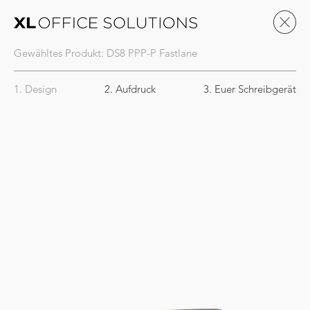
Gewähltes Produkt:
DS8
PPP-P Fastlane
1. Design
2. Aufdruck
3. Euer Schreibgerät