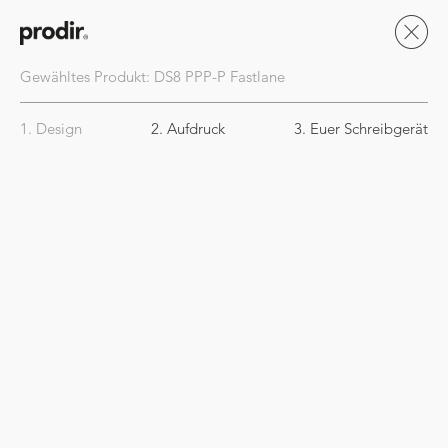
Gewähltes Produkt:
DS8
PPP-P Fastlane
1. Design
2. Aufdruck
3. Euer Schreibgerät